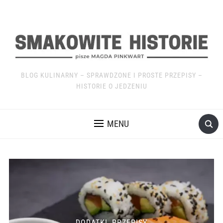
BLOG KULINARNY – SPRAWDZONE I PROSTE PRZEPISY –
HISTORIE O JEDZENIU
MENU
DODATKI
,
PRZEPISY