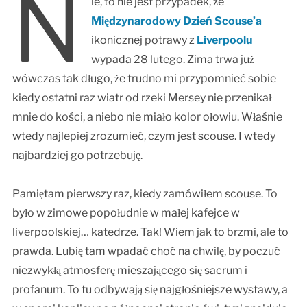
N
ie, to nie jest przypadek, że
Międzynarodowy Dzień Scouse’a
ikonicznej potrawy z
Liverpoolu
wypada 28 lutego. Zima trwa już
wówczas tak długo, że trudno mi przypomnieć sobie
kiedy ostatni raz wiatr od rzeki Mersey nie przenikał
mnie do kości, a niebo nie miało kolor ołowiu. Właśnie
wtedy najlepiej zrozumieć, czym jest scouse. I wtedy
najbardziej go potrzebuję.
Pamiętam pierwszy raz, kiedy zamówiłem scouse. To
było w zimowe popołudnie w małej kafejce w
liverpoolskiej… katedrze. Tak! Wiem jak to brzmi, ale to
prawda. Lubię tam wpadać choć na chwilę, by poczuć
niezwykłą atmosferę mieszającego się sacrum i
profanum. To tu odbywają się najgłośniejsze wystawy, a