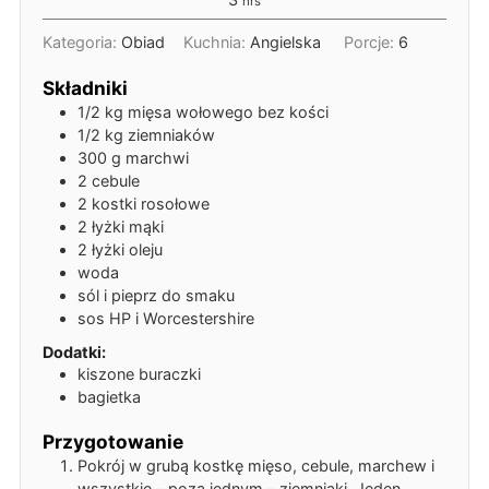
hrs
Kategoria:
Obiad
Kuchnia:
Angielska
Porcje:
6
Składniki
1/2
kg
mięsa wołowego bez kości
1/2
kg
ziemniaków
300
g
marchwi
2
cebule
2
kostki rosołowe
2
łyżki
mąki
2
łyżki
oleju
woda
sól i pieprz do smaku
sos HP i Worcestershire
Dodatki:
kiszone buraczki
bagietka
Przygotowanie
Pokrój w grubą kostkę mięso, cebule, marchew i
wszystkie – poza jednym – ziemniaki. Jeden