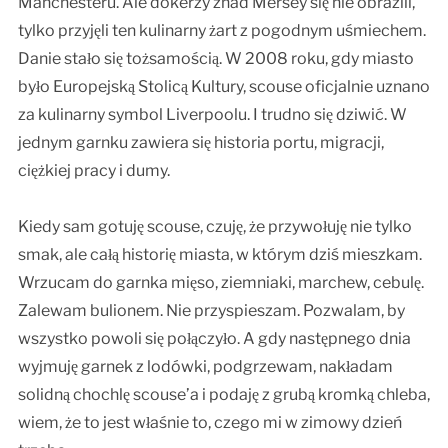
Manchesteru. Ale dokerzy znad Mersey się nie obrazili,
tylko przyjęli ten kulinarny żart z pogodnym uśmiechem.
Danie stało się tożsamością. W 2008 roku, gdy miasto
było Europejską Stolicą Kultury, scouse oficjalnie uznano
za kulinarny symbol Liverpoolu. I trudno się dziwić. W
jednym garnku zawiera się historia portu, migracji,
ciężkiej pracy i dumy.
Kiedy sam gotuję scouse, czuję, że przywołuję nie tylko
smak, ale całą historię miasta, w którym dziś mieszkam.
Wrzucam do garnka mięso, ziemniaki, marchew, cebulę.
Zalewam bulionem. Nie przyspieszam. Pozwalam, by
wszystko powoli się połączyło. A gdy następnego dnia
wyjmuję garnek z lodówki, podgrzewam, nakładam
solidną chochlę scouse’a i podaję z grubą kromką chleba,
wiem, że to jest właśnie to, czego mi w zimowy dzień