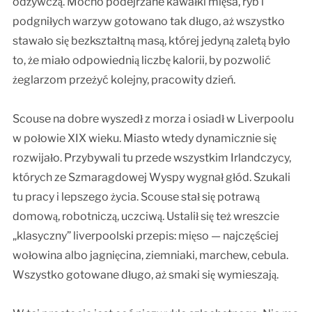
odżywczą. Mocno podejrzane kawałki mięsa, ryb i
podgniłych warzyw gotowano tak długo, aż wszystko
stawało się bezkształtną masą, której jedyną zaletą było
to, że miało odpowiednią liczbę kalorii, by pozwolić
żeglarzom przeżyć kolejny, pracowity dzień.
Scouse na dobre wyszedł z morza i osiadł w Liverpoolu
w połowie XIX wieku. Miasto wtedy dynamicznie się
rozwijało. Przybywali tu przede wszystkim Irlandczycy,
których ze Szmaragdowej Wyspy wygnał głód. Szukali
tu pracy i lepszego życia. Scouse stał się potrawą
domową, robotniczą, uczciwą. Ustalił się też wreszcie
„klasyczny” liverpoolski przepis: mięso — najczęściej
wołowina albo jagnięcina, ziemniaki, marchew, cebula.
Wszystko gotowane długo, aż smaki się wymieszają.