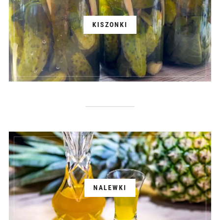
KISZONKI
NALEWKI