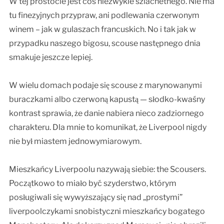
W tej prostocie jest coś niezwykle szlachetnego. Nie ma
tu finezyjnych przypraw, ani podlewania czerwonym
winem – jak w gulaszach francuskich. No i tak jak w
przypadku naszego bigosu, scouse następnego dnia
smakuje jeszcze lepiej.
W wielu domach podaje się scouse z marynowanymi
buraczkami albo czerwoną kapustą — słodko-kwaśny
kontrast sprawia, że danie nabiera nieco zadziornego
charakteru. Dla mnie to komunikat, że Liverpool nigdy
nie był miastem jednowymiarowym.
Mieszkańcy Liverpoolu nazywają siebie: the Scousers.
Początkowo to miało być szyderstwo, którym
posługiwali się wywyższający się nad „prostymi”
liverpoolczykami snobistyczni mieszkańcy bogatego