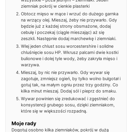
ziemniak pokrój w cienkie plasterki
Obtocz mięso w mące i wrzuć do dużego garnka
na wrzący olej. Mieszaj, żeby nie przywarło. Gdy
będzie już z każdej strony obsmażone, dodaj
cebulę i poczekaj (ciągle mieszając) aż się
zeszkli. Następnie dodaj marchewkę i ziemniaki.
Wlej jeden chlust sosu worcestershire i solidne
chluśnięcie sosu HP. Wkrusz palcami dwie kostki
bulionowe i dolej tyle wody, żeby zakryła mięso i
warzywa.
Mieszaj, by nic nie przywarło. Gdy wywar się
zagotuje, zmniejsz ogień, by tylko wolno bulgotał i
gotuj tak, na małym ogniu przez trzy godziny. Co
kilka minut mieszaj. Dodaj sól i pieprz do smaku.
Wywar powinien się zredukować i zgęstnieć do
konsystencji grubego sosu, dzięki ziemniakom,
które się w większości rozpadną.
Moje rady
Dogotuj osobno kilka ziemniaków, pokrój w dużą