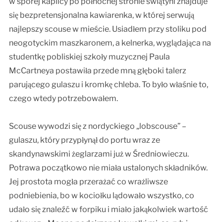
w sporej kaplicy po północnej stronie świątyni znajduje
się bezpretensjonalna kawiarenka, w której serwują
najlepszy scouse w mieście. Usiadłem przy stoliku pod
neogotyckim maszkaronem, a kelnerka, wyglądająca na
studentkę pobliskiej szkoły muzycznej Paula
McCartneya postawiła przede mną głęboki talerz
parującego gulaszu i kromkę chleba. To było właśnie to,
czego wtedy potrzebowałem.
Scouse wywodzi się z nordyckiego „lobscouse” –
gulaszu, który przypłynął do portu wraz ze
skandynawskimi żeglarzami już w Średniowieczu.
Potrawa początkowo nie miała ustalonych składników.
Jej prostota mogła przerażać co wrażliwsze
podniebienia, bo w kociołku lądowało wszystko, co
udało się znaleźć w forpiku i miało jakąkolwiek wartość