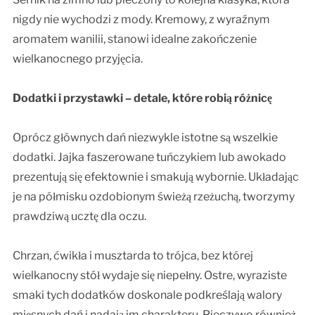
nigdy nie wychodzi z mody. Kremowy, z wyraźnym
aromatem wanilii, stanowi idealne zakończenie
wielkanocnego przyjęcia.
Dodatki i przystawki – detale, które robią różnicę
Oprócz głównych dań niezwykle istotne są wszelkie
dodatki. Jajka faszerowane tuńczykiem lub awokado
prezentują się efektownie i smakują wybornie. Układając
je na półmisku ozdobionym świeżą rzeżuchą, tworzymy
prawdziwą ucztę dla oczu.
Chrzan, ćwikła i musztarda to trójca, bez której
wielkanocny stół wydaje się niepełny. Ostre, wyraziste
smaki tych dodatków doskonale podkreślają walory
mięsnych dań i nadają im charakteru. Pieczywo również