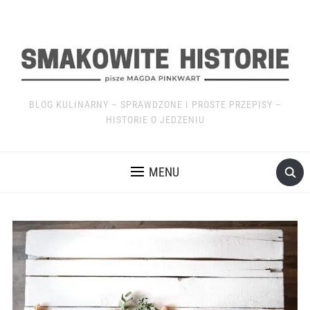
BLOG KULINARNY – SPRAWDZONE I PROSTE PRZEPISY –
HISTORIE O JEDZENIU
MENU