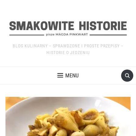
BLOG KULINARNY – SPRAWDZONE I PROSTE PRZEPISY –
HISTORIE O JEDZENIU
MENU