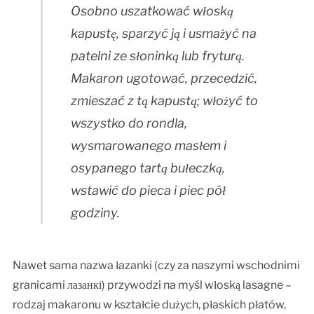
Osobno uszatkować włoską
kapustę, sparzyć ją i usmażyć na
patelni ze słoninką lub fryturą.
Makaron ugotować, przecedzić,
zmieszać z tą kapustą; włożyć to
wszystko do rondla,
wysmarowanego masłem i
osypanego tartą bułeczką,
wstawić do pieca i piec pół
godziny.
Nawet sama nazwa łazanki (czy za naszymi wschodnimi
granicami лазанкі) przywodzi na myśl włoską lasagne –
rodzaj makaronu w kształcie dużych, płaskich płatów,