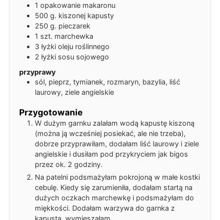
1
opakowanie
makaronu
500
g.
kiszonej kapusty
250
g.
pieczarek
1
szt.
marchewka
3
łyżki
oleju roślinnego
2
łyżki
sosu sojowego
przyprawy
sól, pieprz, tymianek, rozmaryn, bazylia, liść
laurowy, ziele angielskie
Przygotowanie
W dużym garnku zalałam wodą kapustę kiszoną
(można ją wcześniej posiekać, ale nie trzeba),
dobrze przyprawiłam, dodałam liść laurowy i ziele
angielskie i dusiłam pod przykryciem jak bigos
przez ok. 2 godziny.
Na patelni podsmażyłam pokrojoną w małe kostki
cebulę. Kiedy się zarumieniła, dodałam startą na
dużych oczkach marchewkę i podsmażyłam do
miękkości. Dodałam warzywa do garnka z
kapustą, wymieszałam.