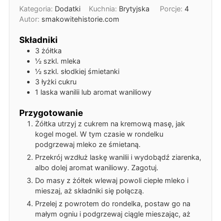
Kategoria:
Dodatki
Kuchnia:
Brytyjska
Porcje:
4
Autor:
smakowitehistorie.com
Składniki
3
żółtka
½
szkl.
mleka
½
szkl.
słodkiej śmietanki
3
łyżki
cukru
1
laska wanilii lub aromat waniliowy
Przygotowanie
Żółtka utrzyj z cukrem na kremową masę, jak
kogel mogel. W tym czasie w rondelku
podgrzewaj mleko ze śmietaną.
Przekrój wzdłuż laskę wanilii i wydobądź ziarenka,
albo dolej aromat waniliowy. Zagotuj.
Do masy z żółtek wlewaj powoli ciepłe mleko i
mieszaj, aż składniki się połączą.
Przelej z powrotem do rondelka, postaw go na
małym ogniu i podgrzewaj ciągle mieszając, aż