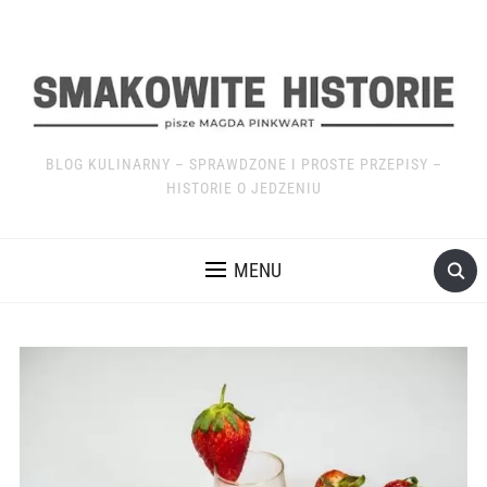
BLOG KULINARNY – SPRAWDZONE I PROSTE PRZEPISY –
HISTORIE O JEDZENIU
MENU