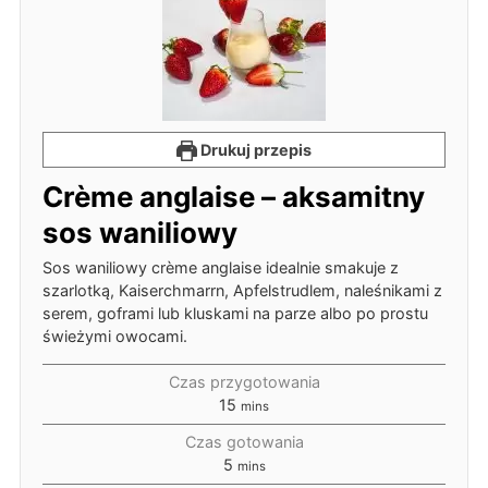
Drukuj przepis
Crème anglaise – aksamitny
sos waniliowy
Sos waniliowy crème anglaise idealnie smakuje z
szarlotką, Kaiserchmarrn, Apfelstrudlem, naleśnikami z
serem, goframi lub kluskami na parze albo po prostu
świeżymi owocami.
Czas przygotowania
15
mins
Czas gotowania
5
mins