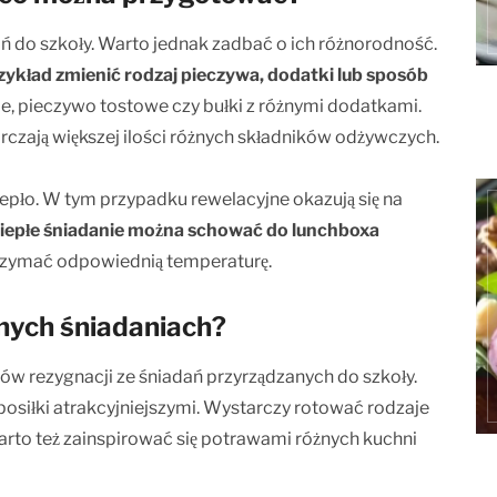
ń do szkoły. Warto jednak zadbać o ich różnorodność.
zykład zmienić rodzaj pieczywa, dodatki lub sposób
e, pieczywo tostowe czy bułki z różnymi dodatkami.
arczają większej ilości różnych składników odżywczych.
ciepło. W tym przypadku rewelacyjne okazują się na
iepłe śniadanie można schować do lunchboxa
utrzymać odpowiednią temperaturę.
lnych śniadaniach?
w rezygnacji ze śniadań przyrządzanych do szkoły.
osiłki atrakcyjniejszymi. Wystarczy rotować rodzaje
rto też zainspirować się potrawami różnych kuchni