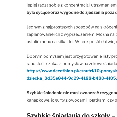
lepiej radzą sobie z koncentracją i utrzymani
było sycące oraz wygodne do zjedzenia poza
Jednym z najprostszych sposobów na skrócen
zaplanowanie ich z wyprzedzeniem. Można na 
ustalić menu na kilka dni. W ten sposób łatwi
Dobrym pomysłem jest przygotowanie listy p
rano. Jeśli szukasz pomysłów na zdrowe śniadani
https://www.decathlon.pl/c/nutri/10-pomysl
dziecka_8d35e844-9d29-4188-b480-4f85
Szybkie śniadanie nie musi oznaczać rezygnacj
kanapkowe, jogurty z owocami i płatkami czy 
Szybkie śniadania do szkoły 