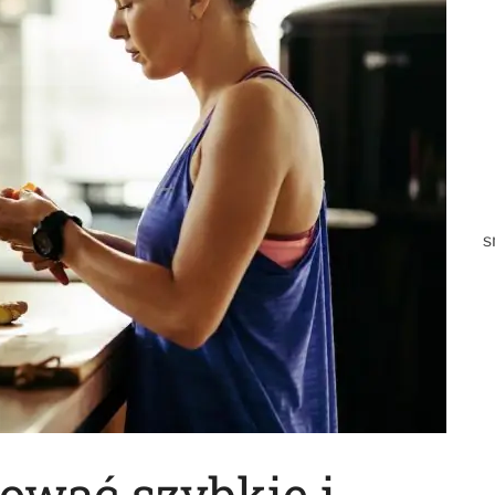
s
ować szybkie i