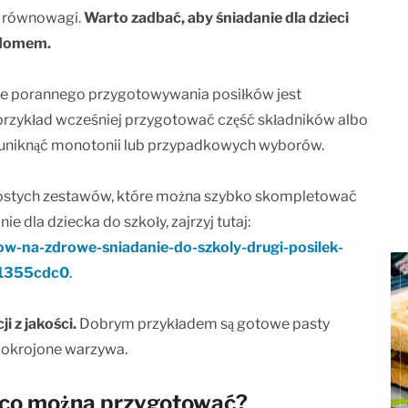
em równowagi.
Warto zadbać, aby śniadanie dla dzieci
 domem.
ie porannego przygotowywania posiłków jest
przykład wcześniej przygotować część składników albo
ej uniknąć monotonii lub przypadkowych wyborów.
rostych zestawów, które można szybko skompletować
e dla dziecka do szkoły, zajrzyj tutaj:
ow-na-zdrowe-sniadanie-do-szkoly-drugi-posilek-
1355cdc0
.
i z jakości.
Dobrym przykładem są gotowe pasty
pokrojone warzywa.
– co można przygotować?