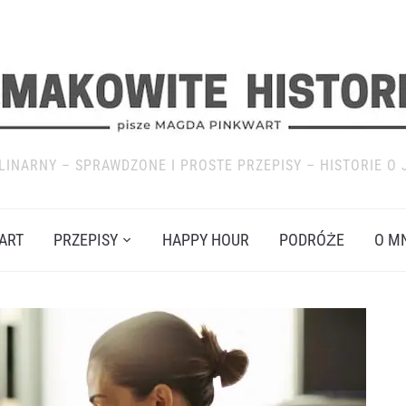
LINARNY – SPRAWDZONE I PROSTE PRZEPISY – HISTORIE O 
ART
PRZEPISY
HAPPY HOUR
PODRÓŻE
O M